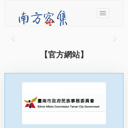
Toggle
navigation
Previous
Next
【官方網站】